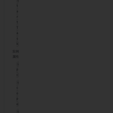
s
t
a
r
t
T
a
s
k
实例
属性
i
p
c
s
c
o
p
e
s