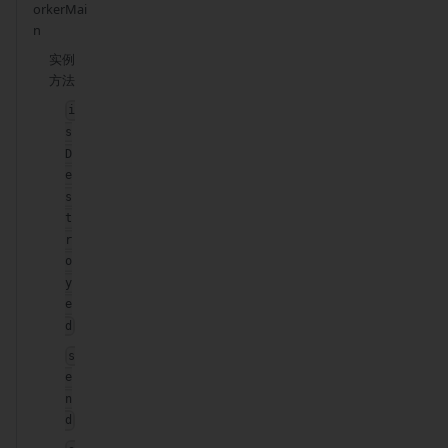
orkerMai
n
实例
方法
i
s
D
e
s
t
r
o
y
e
d
s
e
n
d