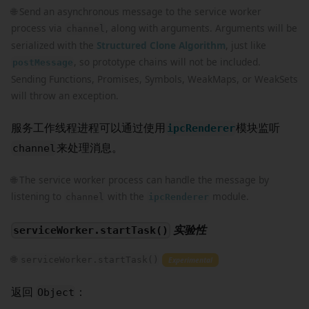
🌐 Send an asynchronous message to the service worker
process via
, along with arguments. Arguments will be
channel
serialized with the
Structured Clone Algorithm
, just like
, so prototype chains will not be included.
postMessage
Sending Functions, Promises, Symbols, WeakMaps, or WeakSets
will throw an exception.
服务工作线程进程可以通过使用
模块监听
ipcRenderer
来处理消息。
channel
🌐 The service worker process can handle the message by
listening to
with the
module.
channel
ipcRenderer
实验性
serviceWorker.startTask()
🌐
serviceWorker.startTask()
Experimental
返回
：
Object