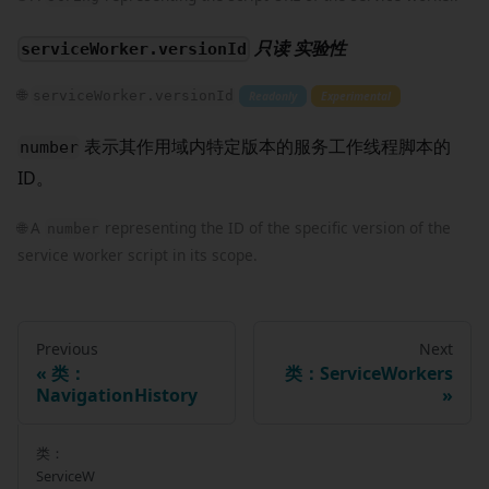
只读
实验性
serviceWorker.versionId
🌐
serviceWorker.versionId
Readonly
Experimental
表示其作用域内特定版本的服务工作线程脚本的
number
ID。
🌐 A
representing the ID of the specific version of the
number
service worker script in its scope.
Previous
Next
类：
类：ServiceWorkers
NavigationHistory
类：
ServiceW