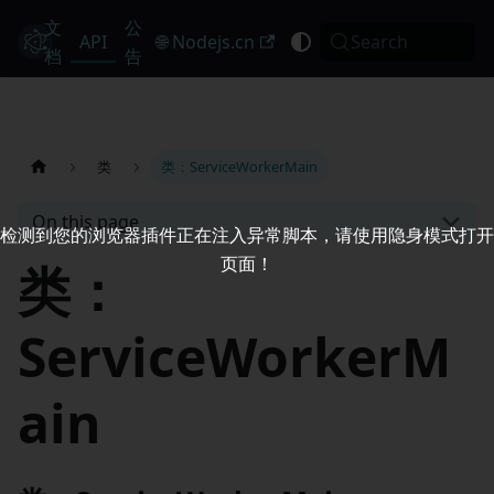
文
公
Electron
API
🌐 Nodejs.cn
Search
档
告
类
类：ServiceWorkerMain
On this page
检测到您的浏览器插件正在注入异常脚本，请使用隐身模式打开
页面！
类：
ServiceWorkerM
ain