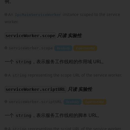
例。
🌐 An
instance scoped to the service
IpcMainServiceWorker
worker.
只读
实验性
serviceWorker.scope
🌐
serviceWorker.scope
Readonly
Experimental
一个
，表示服务工作线程的作用域 URL。
string
🌐 A
representing the scope URL of the service worker.
string
只读
实验性
serviceWorker.scriptURL
🌐
serviceWorker.scriptURL
Readonly
Experimental
一个
，表示服务工作线程的脚本 URL。
string
🌐 A
representing the script URL of the service worker.
string