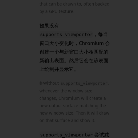
that can be drawn to, often backed
by a GPU texture.
如果没有
，每当
supports_viewporter
窗口大小变化时，Chromium 会
创建一个与新窗口大小相匹配的
新输出表面。然后它会在该表面
上绘制并显示它。
🌐 Without
,
supports_viewporter
whenever the window size
changes, Chromium will create a
new output surface matching the
new window size. Then it will draw
on that surface and show it.
尝试减
supports_viewporter