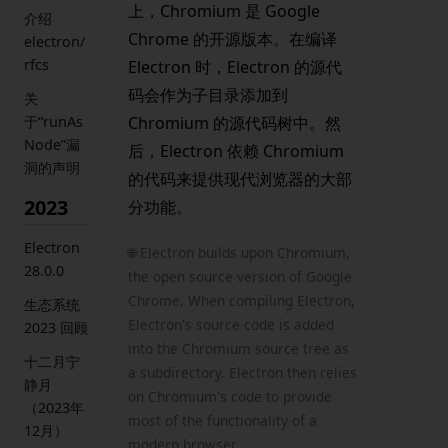
上，Chromium 是 Google
介绍
Chrome 的开源版本。在编译
electron/
rfcs
Electron 时，Electron 的源代
码会作为子目录添加到
关
Chromium 的源代码树中。然
于“runAs
Node”漏
后，Electron 依赖 Chromium
洞的声明
的代码来提供现代浏览器的大部
2023
分功能。
Electron
🌐 Electron builds upon Chromium,
28.0.0
the open source version of Google
Chrome. When compiling Electron,
生态系统
Electron's source code is added
2023 回顾
into the Chromium source tree as
十二月宁
a subdirectory. Electron then relies
静月
on Chromium's code to provide
（2023年
most of the functionality of a
12月）
modern browser.