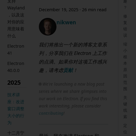
支持
趣
？
Wayland
December 19, 2025
·
26 min read
，以及这
修
nikwen
对你的应
复
用意味着
错
误
什么
我们将推出一个新的博客文章系
缩
Electron
小
列，分享我们在 Electron 上工作
41
根
的点滴。如果你对这项工作感兴
本
Electron
趣，请考虑
贡献
！
原
40.0.0
因
2025
范
🌐
We're launching a new blog post
围
series where we share glimpses into
技术讲
关
our work on Electron. If you find this
座：改进
键
work interesting, please consider
窗口调整
线
contributing
!
大小的行
索
为
定
位
十二月宁
最近，我在改进 Electron 和