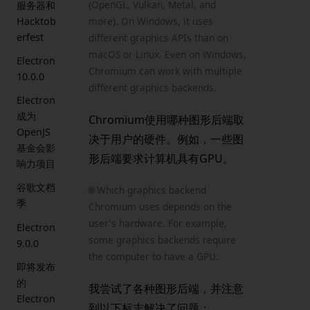
(OpenGL, Vulkan, Metal, and
服务器和
Hacktob
more). On Windows, it uses
erfest
different graphics APIs than on
macOS or Linux. Even on Windows,
Electron
Chromium can work with multiple
10.0.0
different graphics backends.
Electron
成为
Chromium使用哪种图形后端取
OpenJS
决于用户的硬件。例如，一些图
基金会影
形后端要求计算机具有GPU。
响力项目
谷歌文档
🌐 Which graphics backend
季
Chromium uses depends on the
user's hardware. For example,
Electron
some graphics backends require
9.0.0
the computer to have a GPU.
即将发布
的
我尝试了各种图形后端，并注意
Electron
到以下标志解决了问题：