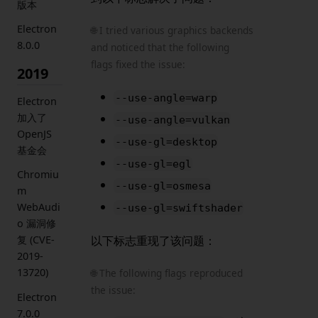
版本
Electron
🌐 I tried various graphics backends
8.0.0
and noticed that the following
flags fixed the issue:
2019
--use-angle=warp
Electron
加入了
--use-angle=vulkan
OpenJS
--use-gl=desktop
基金会
--use-gl=egl
Chromiu
--use-gl=osmesa
m
WebAudi
--use-gl=swiftshader
o 漏洞修
以下标志重现了该问题：
复 (CVE-
2019-
13720)
🌐 The following flags reproduced
the issue:
Electron
7.0.0