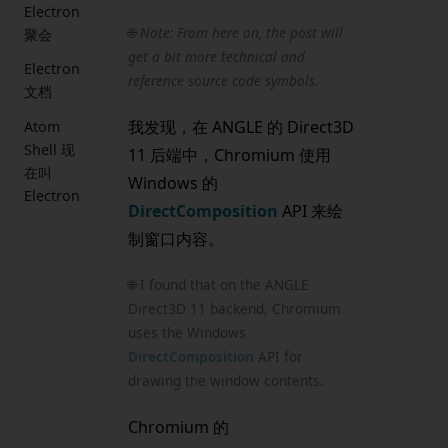
Electron
🌐
Note: From here on, the post will
聚会
get a bit more technical and
Electron
reference source code symbols.
文档
我发现，在 ANGLE 的 Direct3D
Atom
Shell 现
11 后端中，Chromium 使用
在叫
Windows 的
Electron
DirectComposition
API 来绘
制窗口内容。
🌐 I found that on the ANGLE
Direct3D 11 backend, Chromium
uses the Windows
DirectComposition
API for
drawing the window contents.
Chromium 的