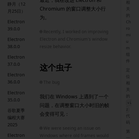
相
静月（12
Chromium 的窗口调整大小行
关
月25日）
的
为。
Electron
Ch
ro
39.0.0
🌐 Recently, I worked on improving
mi
Electron and Chromium's window
Electron
u
resize behavior.
38.0.0
m
组
Electron
件
37.0.0
这个虫子
定
Electron
位
36.0.0
🌐 The bug
相
关
Electron
我们在 Windows 上遇到了一个
的
35.0.0
vi
问题，在调整窗口大小时旧的帧
谷歌夏季
z
会变得可见：
代
编程大赛
码
2025
🌐 We were seeing an issue on
第
Electron
Windows where old frames would
一