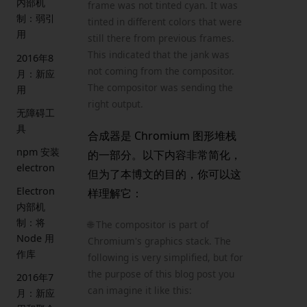
内部机
frame was not tinted cyan. It was
制：弱引
tinted in different colors that were
用
still there from previous frames.
This indicated that the jank was
2016年8
not coming from the compositor.
月：新应
The compositor was sending the
用
right output.
无障碍工
具
合成器是 Chromium 图形堆栈
npm 安装
的一部分。以下内容非常简化，
electron
但为了本博文的目的，你可以这
Electron
样理解它：
内部机
制：将
🌐 The compositor is part of
Node 用
Chromium's graphics stack. The
作库
following is very simplified, but for
the purpose of this blog post you
2016年7
can imagine it like this:
月：新应