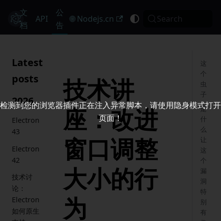
文
公
Electron
API
🌐 Nodejs.cn
Search
档
告
Latest
这
个
posts
技术讲
虫
子
2026
检测到您的浏览器插件正在注入异常脚本，请使用隐身模式打开
座：改进
是
页面！
什
Electron
么
43
窗口调整
让
Electron
这
42
个
大小的行
漏
技术讨
洞
论：
特
为
Electron
别
如何原生
有