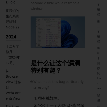
34.0.0
become visible while resizing a
个
window:
错
将我们的
误
生态系统
第
迁移到
二
Node 22
个
2024
错
误
十二月宁
将
静月
补
（2024年
丁
是什么让这个漏洞
12月）
回
移
特别有趣？
从
到
Browser
Ele
🌐 What made this bug particularly
View 迁移
ctr
到
interesting?
on
WebCont
致
很有挑战性。
entsView
谢
它位于一个大型代码库的深
Electron