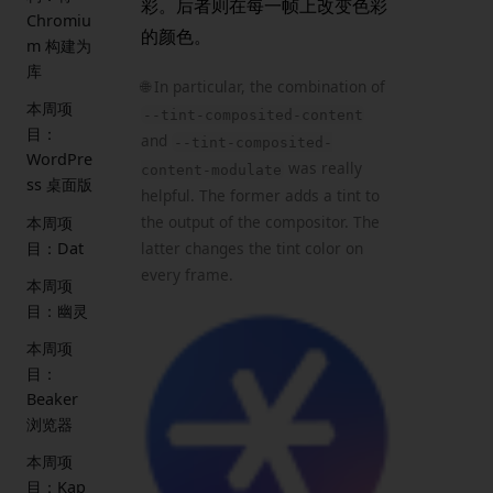
彩。后者则在每一帧上改变色彩
Chromiu
的颜色。
m 构建为
库
🌐 In particular, the combination of
本周项
--tint-composited-content
目：
and
--tint-composited-
WordPre
was really
content-modulate
ss 桌面版
helpful. The former adds a tint to
the output of the compositor. The
本周项
目：Dat
latter changes the tint color on
every frame.
本周项
目：幽灵
本周项
目：
Beaker
浏览器
本周项
目：Kap