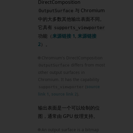
DirectComposition
与 Chromium
OutputSurface
中的大多数其他输出表面不同。
它具有
supports_viewporter
功能（
来源链接 1
,
来源链接
2
）。
🌐 Chromium's DirectComposition
differs from most
OutputSurface
other output surfaces in
Chromium. It has the capability
(
source
supports_viewporter
link 1
,
source link 2
).
输出表面是一个可以绘制的位
图，通常由 GPU 纹理支持。
🌐 An output surface is a bitmap